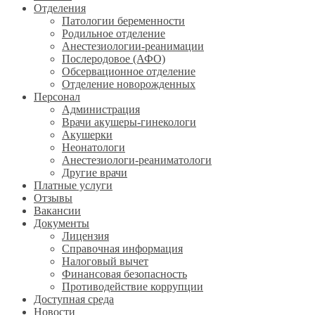
Отделения
Патологии беременности
Родильное отделение
Анестезиологии-реанимации
Послеродовое (АФО)
Обсервационное отделение
Отделение новорожденных
Персонал
Администрация
Врачи акушеры-гинекологи
Акушерки
Неонатологи
Анестезиологи-реаниматологи
Другие врачи
Платные услуги
Отзывы
Вакансии
Документы
Лицензия
Справочная информация
Налоговый вычет
Финансовая безопасность
Противодействие коррупции
Доступная среда
Новости