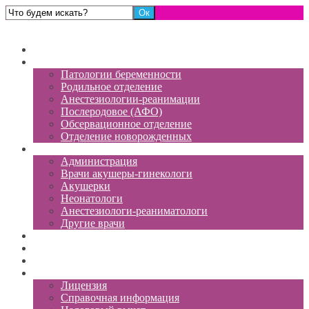
Роддом №13
Главная
Отделения
Патологии беременности
Родильное отделение
Анестезиологии-реанимации
Послеродовое (АФО)
Обсервационное отделение
Отделение новорожденных
Персонал
Администрация
Врачи акушеры-гинекологи
Акушерки
Неонатологи
Анестезиологи-реаниматологи
Другие врачи
Платные услуги
Отзывы
Вакансии
Документы
Лицензия
Справочная информация