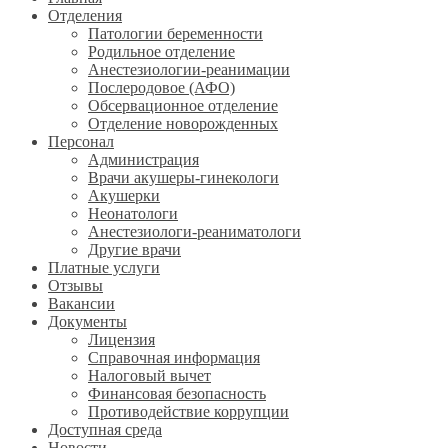
Отделения
Патологии беременности
Родильное отделение
Анестезиологии-реанимации
Послеродовое (АФО)
Обсервационное отделение
Отделение новорожденных
Персонал
Администрация
Врачи акушеры-гинекологи
Акушерки
Неонатологи
Анестезиологи-реаниматологи
Другие врачи
Платные услуги
Отзывы
Вакансии
Документы
Лицензия
Справочная информация
Налоговый вычет
Финансовая безопасность
Противодействие коррупции
Доступная среда
Новости