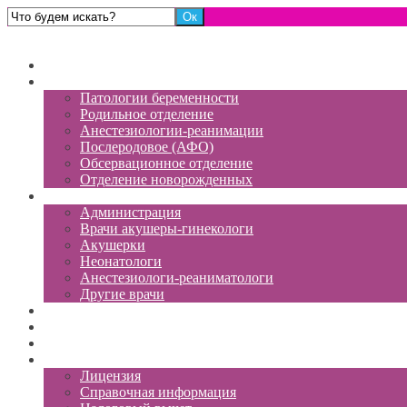
Роддом №13
Главная
Отделения
Патологии беременности
Родильное отделение
Анестезиологии-реанимации
Послеродовое (АФО)
Обсервационное отделение
Отделение новорожденных
Персонал
Администрация
Врачи акушеры-гинекологи
Акушерки
Неонатологи
Анестезиологи-реаниматологи
Другие врачи
Платные услуги
Отзывы
Вакансии
Документы
Лицензия
Справочная информация